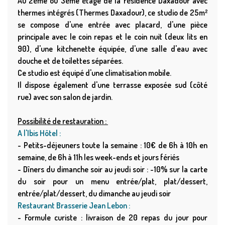
Au 2ème ou 3ème étage de la résidence Daxadour avec
thermes intégrés (Thermes Daxadour), ce studio de 25m²
se compose d'une entrée avec placard, d'une pièce
principale avec le coin repas et le coin nuit (deux lits en
90), d'une kitchenette équipée, d'une salle d'eau avec
douche et de toilettes séparées.
Ce studio est équipé d'une climatisation mobile.
Il dispose également d'une terrasse exposée sud (côté
rue) avec son salon de jardin.
Possibilité de restauration :
A l'Ibis Hôtel :
- P
etits-déjeuners toute la semaine
: 10€ de 6h à 10h en
semaine, de 6h à 11h les week-ends et jours fériés
- D
îners du dimanche soir au jeudi soir :
-10% sur la carte
du soir pour un menu entrée/plat, plat/dessert,
entrée/plat/dessert, du dimanche au jeudi soir
Restaurant Brasserie Jean Lebon :
- F
ormule curiste : livraison de 20 repas du jour pour