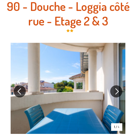
90 - Douche - Loggia côté
rue - Etage 2 & 3
1
/
4