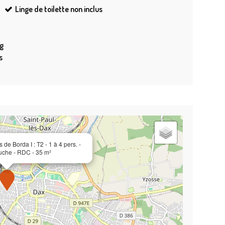
Linge de toilette
non inclus
ng
s
e Borda I : T2 - 1 à 4 pers. -
Douche - RDC - 35 m²