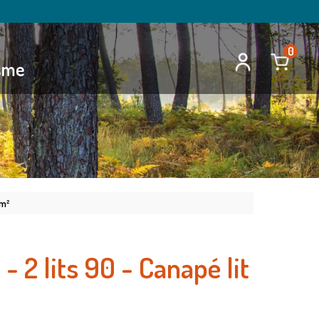
0
isme
 m²
- 2 lits 90 - Canapé lit