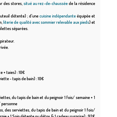
r des stores,
situé au rez-de-chaussée
de la résidence
auteuil détente) ; d'une
cuisine indépendante
équipée et
m,
literie de qualité avec sommier relevable aux pieds
) et
oilettes séparées.
pirateur.
ivée.
e + taies) : 10€
iette - tapis de bain) : 10€
es, du tapis de bain et du peignoir 1 fois/ semaine + 1
 / personne
es serviettes, du tapis de bain et du peignoir 1 fois/
urnie + 1 Soin détente ou détox & 1 cadeau surprise) : 92€