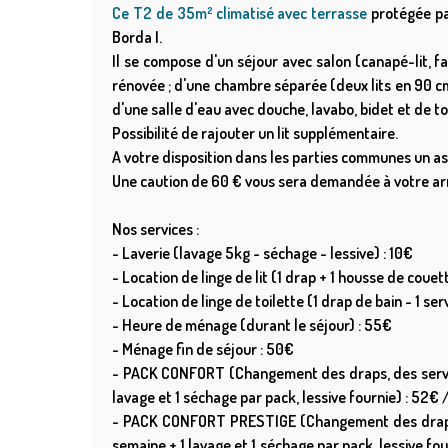
Ce T2 de 35m² climatisé avec terrasse
protégée pa
Borda I.
Il se compose d'un séjour avec salon (canapé-lit, f
rénovée ; d'une chambre séparée (deux lits en 90 c
d'une salle d'eau avec douche, lavabo, bidet et de t
Possibilité de rajouter un lit supplémentaire.
A votre disposition dans les parties communes un as
Une caution de 60 € vous sera demandée à votre arr
Nos services :
- Laverie (lavage 5kg - séchage - lessive) : 10€
- Location de linge de lit (1 drap + 1 housse de couett
- Location de linge de toilette (1 drap de bain - 1 serv
- Heure de ménage (durant le séjour) : 55€
- Ménage fin de séjour : 50€
- PACK CONFORT (Changement des draps, des serviett
lavage et 1 séchage par pack, lessive fournie) : 52€
- PACK CONFORT PRESTIGE (Changement des draps, d
semaine + 1 lavage et 1 séchage par pack, lessive fo