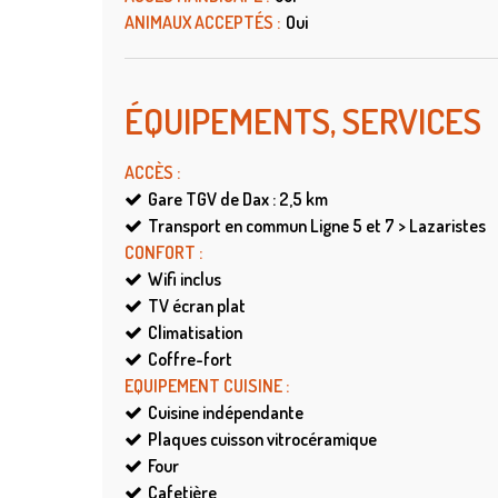
ANIMAUX ACCEPTÉS
:
Oui
ÉQUIPEMENTS, SERVICES
ACCÈS
:
Gare TGV de Dax : 2,5
km
Transport en commun
Ligne 5 et 7 > Lazaristes
CONFORT
:
Wifi
inclus
TV écran plat
Climatisation
Coffre-fort
EQUIPEMENT CUISINE
:
Cuisine indépendante
Plaques cuisson vitrocéramique
Four
Cafetière