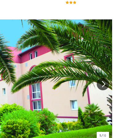
1
/
10