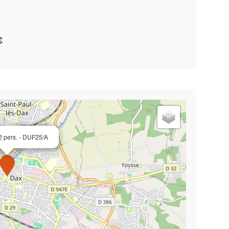
€
 2 pers. - DUF25/A