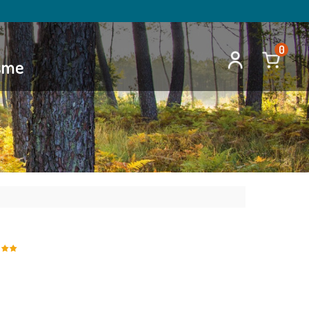
0
isme