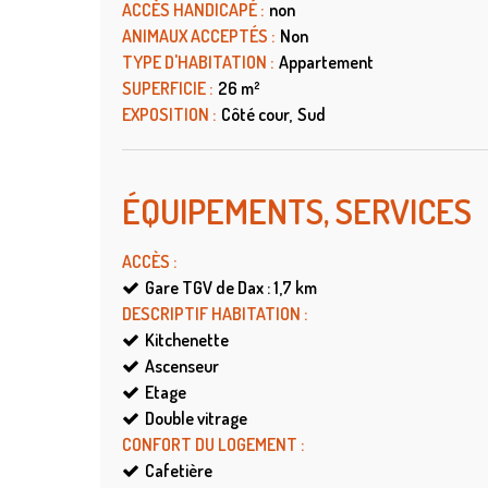
ACCÈS HANDICAPÉ
:
non
ANIMAUX ACCEPTÉS
:
Non
TYPE D'HABITATION
:
Appartement
SUPERFICIE
:
26
m²
EXPOSITION
:
Côté cour
Sud
ÉQUIPEMENTS, SERVICES
ACCÈS
:
Gare TGV de Dax : 1,7
km
DESCRIPTIF HABITATION
:
Kitchenette
Ascenseur
Etage
Double vitrage
CONFORT DU LOGEMENT
:
Cafetière