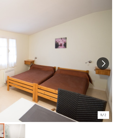
1
/
2