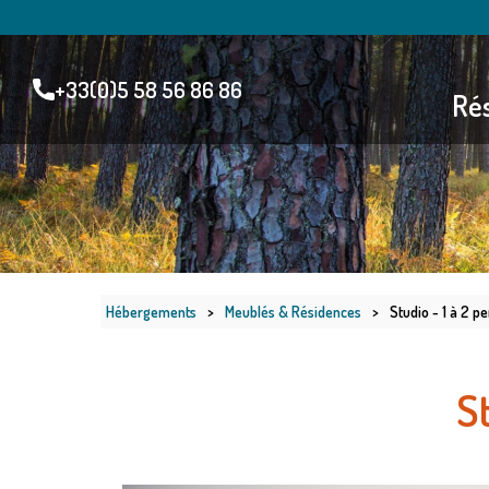
+33(0)5 58 56 86 86
Rés
Hébergements
>
Meublés & Résidences
>
Studio - 1 à 2 p
S