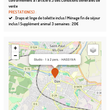
conformément à l'article 6.3 des Conditions Générales de
vente
PRESTATION(S)
:
.
Draps et linge de toilette inclus | Ménage fin de séjour
inclus | Supplément animal 3 semaines : 20€
+
−
Studio - 1 à 2 pers. - HASS19/A