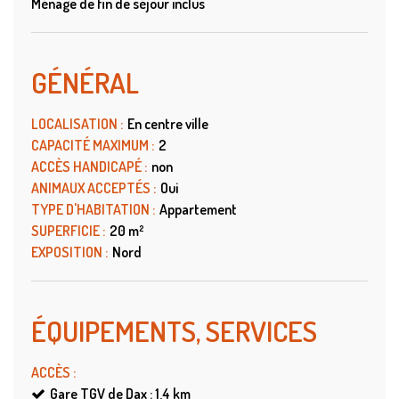
Ménage de fin de séjour inclus
GÉNÉRAL
LOCALISATION
:
En centre ville
CAPACITÉ MAXIMUM
:
2
ACCÈS HANDICAPÉ
:
non
ANIMAUX ACCEPTÉS
:
Oui
TYPE D'HABITATION
:
Appartement
SUPERFICIE
:
20
m²
EXPOSITION
:
Nord
ÉQUIPEMENTS, SERVICES
ACCÈS
:
Gare TGV de Dax : 1,4
km