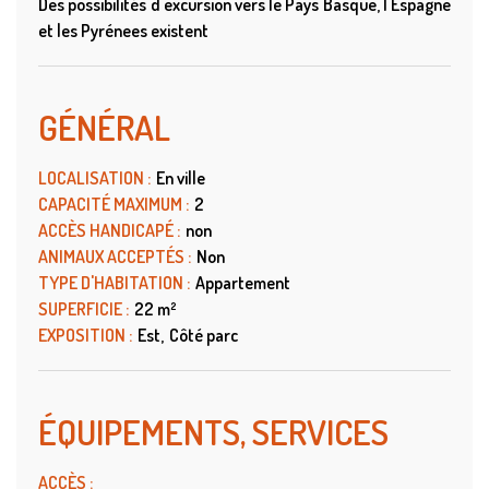
Des possibilités d'excursion vers le Pays Basque, l'Espagne
et les Pyrénees existent
GÉNÉRAL
LOCALISATION
:
En ville
CAPACITÉ MAXIMUM
:
2
ACCÈS HANDICAPÉ
:
non
ANIMAUX ACCEPTÉS
:
Non
TYPE D'HABITATION
:
Appartement
SUPERFICIE
:
22
m²
EXPOSITION
:
Est
Côté parc
ÉQUIPEMENTS, SERVICES
ACCÈS
: