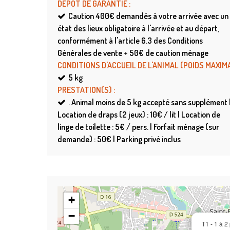
DÉPÔT DE GARANTIE
:
Caution
400€ demandés à votre arrivée avec un
état des lieux obligatoire à l'arrivée et au départ,
conformément à l'article 6.3 des Conditions
Générales de vente + 50€ de caution ménage
CONDITIONS D'ACCUEIL DE L'ANIMAL (POIDS MAXIM
5
kg
PRESTATION(S)
:
.
Animal moins de 5 kg accepté sans supplément 
Location de draps (2 jeux) : 10€ / lit | Location de
linge de toilette : 5€ / pers. | Forfait ménage (sur
demande) : 50€ | Parking privé inclus
+
−
T1 - 1 à 2