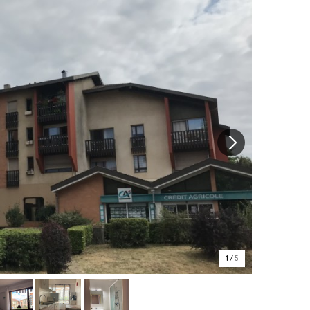
1
/
5