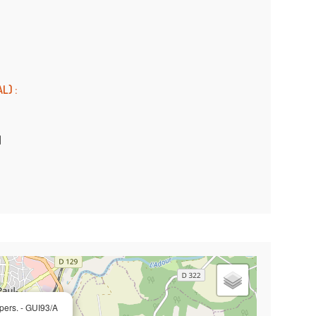
AL)
:
|
 pers. - GUI93/A