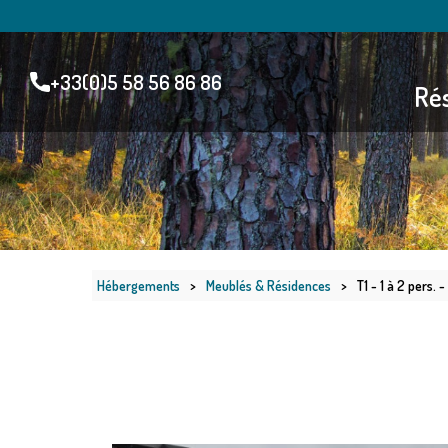
+33(0)5 58 56 86 86
Rés
Hébergements
>
Meublés & Résidences
>
T1 - 1 à 2 pers. 