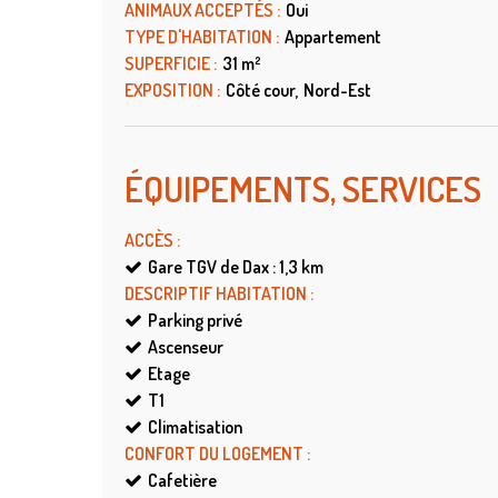
ANIMAUX ACCEPTÉS
:
Oui
TYPE D'HABITATION
:
Appartement
SUPERFICIE
:
31
m²
EXPOSITION
:
Côté cour
Nord-Est
ÉQUIPEMENTS, SERVICES
ACCÈS
:
Gare TGV de Dax : 1,3
km
DESCRIPTIF HABITATION
:
Parking privé
Ascenseur
Etage
T1
Climatisation
CONFORT DU LOGEMENT
:
Cafetière