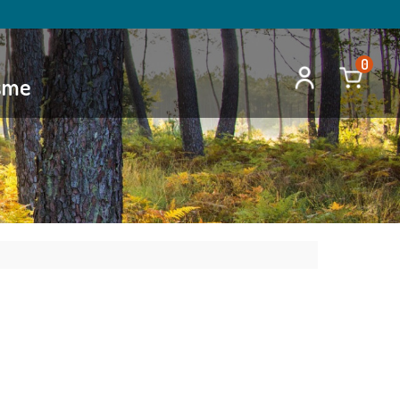
0
isme