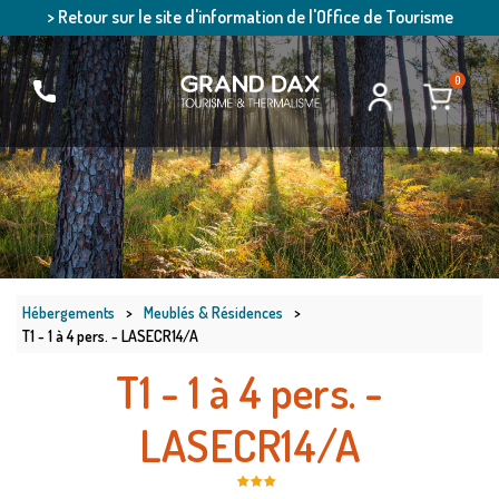
> Retour sur le site d'information de l'Office de Tourisme
0
Hébergements
>
Meublés & Résidences
>
T1 - 1 à 4 pers. - LASECR14/A
T1 - 1 à 4 pers. -
LASECR14/A