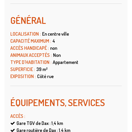
GÉNÉRAL
LOCALISATION
:
En centre ville
CAPACITÉ MAXIMUM
:
4
ACCÈS HANDICAPÉ
:
non
ANIMAUX ACCEPTÉS
:
Non
TYPE D'HABITATION
:
Appartement
SUPERFICIE
:
39
m²
EXPOSITION
:
Côté rue
ÉQUIPEMENTS, SERVICES
ACCÈS
:
Gare TGV de Dax : 1,4
km
Gare routière de Dax : 1,4
km