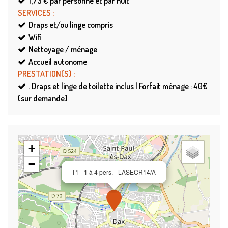
1,73 €
par personne et par nuit
SERVICES
:
Draps et/ou linge compris
Wifi
Nettoyage / ménage
Accueil autonome
PRESTATION(S)
:
.
Draps et linge de toilette inclus | Forfait ménage : 40€
(sur demande)
+
−
T1 - 1 à 4 pers. - LASECR14/A