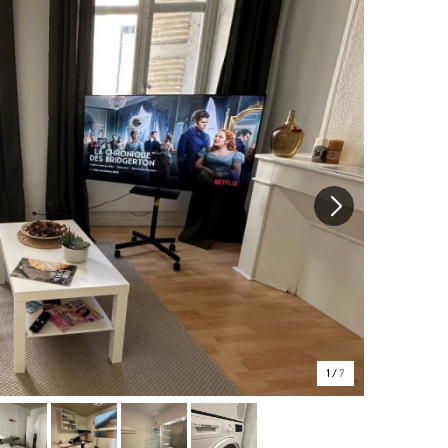
1
/
7