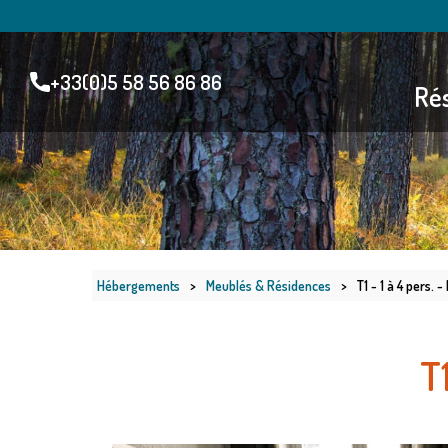
+33(0)5 58 56 86 86
Rés
Hébergements
>
Meublés & Résidences
>
T1 - 1 à 4 pers.
T