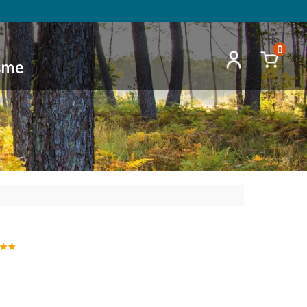
0
isme