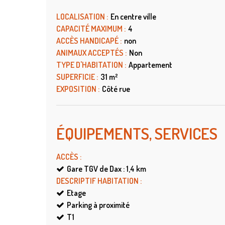
LOCALISATION
:
En centre ville
CAPACITÉ MAXIMUM
:
4
ACCÈS HANDICAPÉ
:
non
ANIMAUX ACCEPTÉS
:
Non
TYPE D'HABITATION
:
Appartement
SUPERFICIE
:
31
m²
EXPOSITION
:
Côté rue
ÉQUIPEMENTS, SERVICES
ACCÈS
:
Gare TGV de Dax : 1,4
km
DESCRIPTIF HABITATION
:
Etage
Parking à proximité
T1