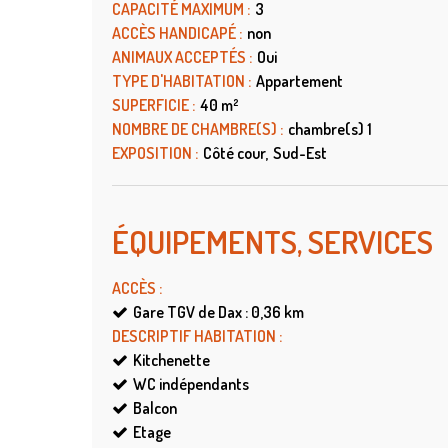
CAPACITÉ MAXIMUM
:
3
ACCÈS HANDICAPÉ
:
non
ANIMAUX ACCEPTÉS
:
Oui
TYPE D'HABITATION
:
Appartement
SUPERFICIE
:
40
m²
NOMBRE DE CHAMBRE(S)
:
chambre(s)
1
EXPOSITION
:
Côté cour
Sud-Est
ÉQUIPEMENTS, SERVICES
ACCÈS
:
Gare TGV de Dax : 0,36
km
DESCRIPTIF HABITATION
:
Kitchenette
WC indépendants
Balcon
Etage