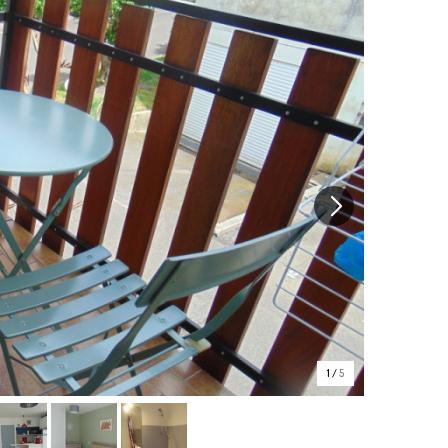
1
/
5