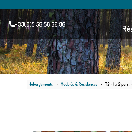
+33(0)5 58 56 86 86
Rés
Hébergements
>
Meublés & Résidences
>
T2 - 1 à 2 pers.