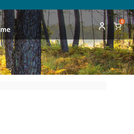
0
isme