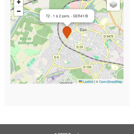
+
−
T2 - 1 à 2 pers. - SER41/B
Leaflet
|
©
OpenStreetMap