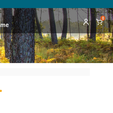
0
isme