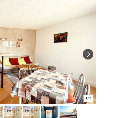
1
/
8