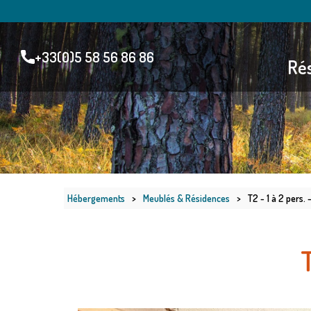
+33(0)5 58 56 86 86
Rés
Hébergements
>
Meublés & Résidences
>
T2 - 1 à 2 pers.