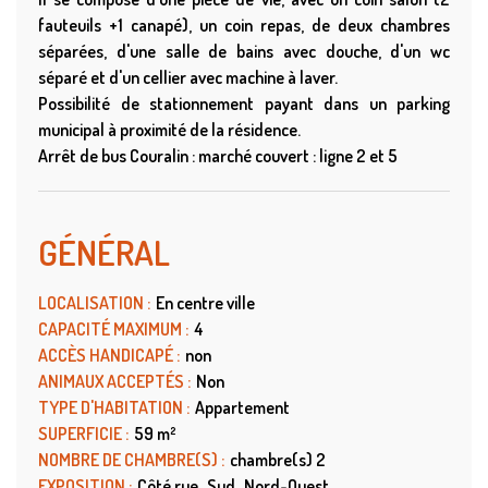
fauteuils +1 canapé), un coin repas, de deux chambres
séparées, d'une salle de bains avec douche, d'un wc
séparé et d'un cellier avec machine à laver.
Possibilité de stationnement payant dans un parking
municipal à proximité de la résidence.
Arrêt de bus Couralin : marché couvert : ligne 2 et 5
GÉNÉRAL
LOCALISATION
:
En centre ville
CAPACITÉ MAXIMUM
:
4
ACCÈS HANDICAPÉ
:
non
ANIMAUX ACCEPTÉS
:
Non
TYPE D'HABITATION
:
Appartement
SUPERFICIE
:
59
m²
NOMBRE DE CHAMBRE(S)
:
chambre(s)
2
EXPOSITION
:
Côté rue
Sud
Nord-Ouest