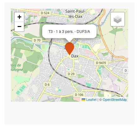
+
−
T3 - 1 à 3 pers. - DUF3/A
Leaflet
|
©
OpenStreetMap